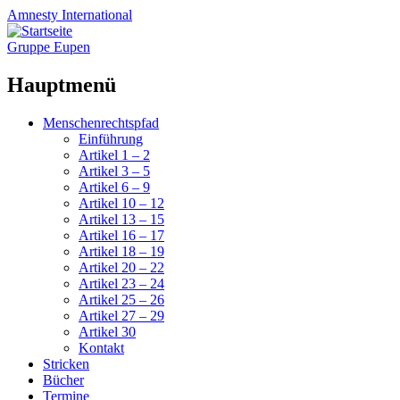
Amnesty
International
Gruppe Eupen
Hauptmenü
Zum
Menschenrechtspfad
Inhalt
Einführung
springen
Artikel 1 – 2
Artikel 3 – 5
Artikel 6 – 9
Artikel 10 – 12
Artikel 13 – 15
Artikel 16 – 17
Artikel 18 – 19
Artikel 20 – 22
Artikel 23 – 24
Artikel 25 – 26
Artikel 27 – 29
Artikel 30
Kontakt
Stricken
Bücher
Termine