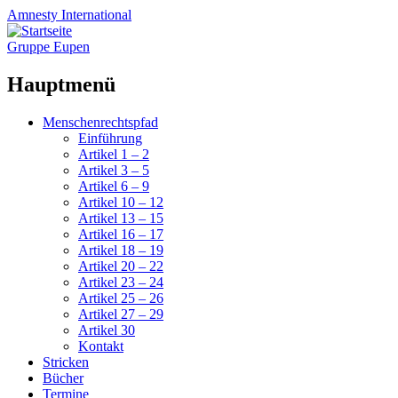
Amnesty
International
Gruppe Eupen
Hauptmenü
Zum
Menschenrechtspfad
Inhalt
Einführung
springen
Artikel 1 – 2
Artikel 3 – 5
Artikel 6 – 9
Artikel 10 – 12
Artikel 13 – 15
Artikel 16 – 17
Artikel 18 – 19
Artikel 20 – 22
Artikel 23 – 24
Artikel 25 – 26
Artikel 27 – 29
Artikel 30
Kontakt
Stricken
Bücher
Termine