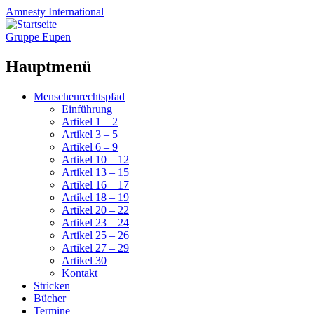
Amnesty
International
Gruppe Eupen
Hauptmenü
Zum
Menschenrechtspfad
Inhalt
Einführung
springen
Artikel 1 – 2
Artikel 3 – 5
Artikel 6 – 9
Artikel 10 – 12
Artikel 13 – 15
Artikel 16 – 17
Artikel 18 – 19
Artikel 20 – 22
Artikel 23 – 24
Artikel 25 – 26
Artikel 27 – 29
Artikel 30
Kontakt
Stricken
Bücher
Termine