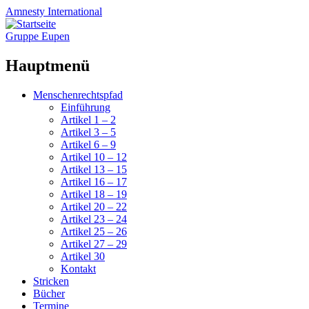
Amnesty
International
Gruppe Eupen
Hauptmenü
Zum
Menschenrechtspfad
Inhalt
Einführung
springen
Artikel 1 – 2
Artikel 3 – 5
Artikel 6 – 9
Artikel 10 – 12
Artikel 13 – 15
Artikel 16 – 17
Artikel 18 – 19
Artikel 20 – 22
Artikel 23 – 24
Artikel 25 – 26
Artikel 27 – 29
Artikel 30
Kontakt
Stricken
Bücher
Termine