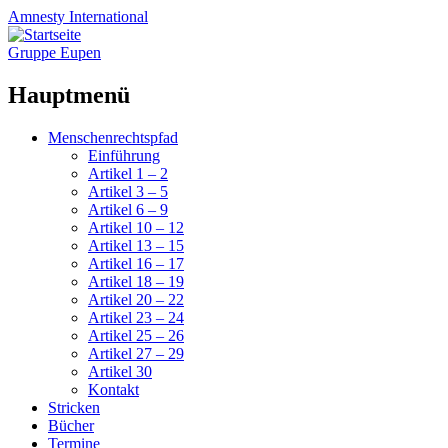
Amnesty
International
Gruppe Eupen
Hauptmenü
Zum
Menschenrechtspfad
Inhalt
Einführung
springen
Artikel 1 – 2
Artikel 3 – 5
Artikel 6 – 9
Artikel 10 – 12
Artikel 13 – 15
Artikel 16 – 17
Artikel 18 – 19
Artikel 20 – 22
Artikel 23 – 24
Artikel 25 – 26
Artikel 27 – 29
Artikel 30
Kontakt
Stricken
Bücher
Termine