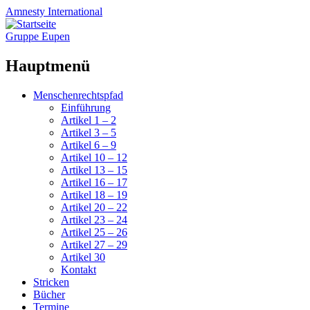
Amnesty
International
Gruppe Eupen
Hauptmenü
Zum
Menschenrechtspfad
Inhalt
Einführung
springen
Artikel 1 – 2
Artikel 3 – 5
Artikel 6 – 9
Artikel 10 – 12
Artikel 13 – 15
Artikel 16 – 17
Artikel 18 – 19
Artikel 20 – 22
Artikel 23 – 24
Artikel 25 – 26
Artikel 27 – 29
Artikel 30
Kontakt
Stricken
Bücher
Termine