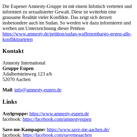
Die Eupener Amnesty-Gruppe ist mit einem Infotisch vertreten und
informiert zu sexualisierter Gewalt. Diese ist weiterhin eine
grausame Realität vieler Konflikte. Das zeigt sich derzeit
insbesondere auch im Sudan. So werden wir dazu informieren und
werben um Unterzeichnung dieser Petition
https://www.amnesty.de/petition/sudan-waffenembargo-gegen-alle-
konfliktparteien
Kontakt
Amnesty International
Gruppe Eupen
Adalbertsteinweg 123 a/b
52070 Aachen
Mail
:
info@amnesty-eupen.de
Links
Asylgruppe:
https://www.amnesty-eupen.de
facebook:
https://facebook.com/amnestyeupen
Save-me-Kampagne:
https://www.save-me-aachen.de/
facebook:
https://facebook.com/savemeaachen