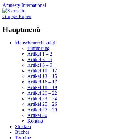
Amnesty
International
Gruppe Eupen
Hauptmenü
Zum
Menschenrechtspfad
Inhalt
Einführung
springen
Artikel 1 – 2
Artikel 3 – 5
Artikel 6 – 9
Artikel 10 – 12
Artikel 13 – 15
Artikel 16 – 17
Artikel 18 – 19
Artikel 20 – 22
Artikel 23 – 24
Artikel 25 – 26
Artikel 27 – 29
Artikel 30
Kontakt
Stricken
Bücher
Termine