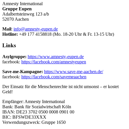
Amnesty International
Gruppe Eupen
Adalbertsteinweg 123 a/b
52070 Aachen
Mail
:
info@amnesty-eupen.de
Hotline:
+49 177 4158818 (Mo. 18-20 Uhr & Fr. 13-15 Uhr)
Links
Asylgruppe:
https://www.amnesty-eupen.de
facebook:
https://facebook.com/amnestyeupen
Save-me-Kampagne:
https://www.save-me-aachen.de/
facebook:
https://facebook.com/savemeaachen
Der Einsatz für die Menschenrechte ist nicht umsonst – er kostet
Geld!
Empfänger: Amnesty International
Bank: Bank für Sozialwirtschaft Köln
IBAN: DE23 3702 0500 0008 0901 00
BIC: BFSWDE33XXX
Verwendungszweck: Gruppe 1650