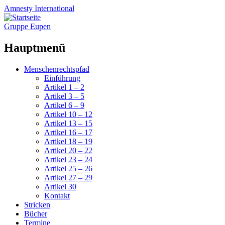
Amnesty
International
Gruppe Eupen
Hauptmenü
Zum
Menschenrechtspfad
Inhalt
Einführung
springen
Artikel 1 – 2
Artikel 3 – 5
Artikel 6 – 9
Artikel 10 – 12
Artikel 13 – 15
Artikel 16 – 17
Artikel 18 – 19
Artikel 20 – 22
Artikel 23 – 24
Artikel 25 – 26
Artikel 27 – 29
Artikel 30
Kontakt
Stricken
Bücher
Termine