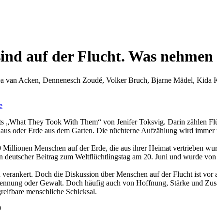
nd auf der Flucht. Was nehmen 
a van Acken, Dennenesch Zoudé, Volker Bruch, Bjarne Mädel, Kida K
e
 „What They Took With Them“ von Jenifer Toksvig. Darin zählen Flüc
us oder Erde aus dem Garten. Die nüchterne Aufzählung wird immer 
0 Millionen Menschen auf der Erde, die aus ihrer Heimat vertrieben wur
ein deutscher Beitrag zum Weltflüchtlingstag am 20. Juni und wurde v
in verankert. Doch die Diskussion über Menschen auf der Flucht ist vor
 Trennung oder Gewalt. Doch häufig auch von Hoffnung, Stärke und Zus
eifbare menschliche Schicksal.
0