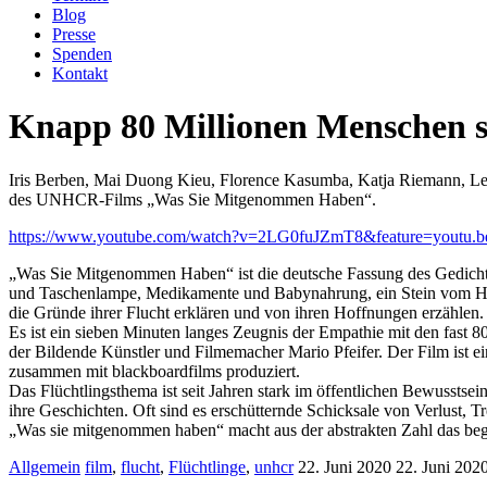
Blog
Presse
Spenden
Kontakt
Knapp 80 Millionen Menschen si
Iris Berben, Mai Duong Kieu, Florence Kasumba, Katja Riemann, Le
des UNHCR-Films „Was Sie Mitgenommen Haben“.
https://www.youtube.com/watch?v=2LG0fuJZmT8&feature=youtu.b
„Was Sie Mitgenommen Haben“ ist die deutsche Fassung des Gedichts
und Taschenlampe, Medikamente und Babynahrung, ein Stein vom Ha
die Gründe ihrer Flucht erklären und von ihren Hoffnungen erzählen.
Es ist ein sieben Minuten langes Zeugnis der Empathie mit den fast 8
der Bildende Künstler und Filmemacher Mario Pfeifer. Der Film ist 
zusammen mit blackboardfilms produziert.
Das Flüchtlingsthema ist seit Jahren stark im öffentlichen Bewusstse
ihre Geschichten. Oft sind es erschütternde Schicksale von Verlust,
„Was sie mitgenommen haben“ macht aus der abstrakten Zahl das begr
Allgemein
film
,
flucht
,
Flüchtlinge
,
unhcr
22. Juni 2020
22. Juni 202