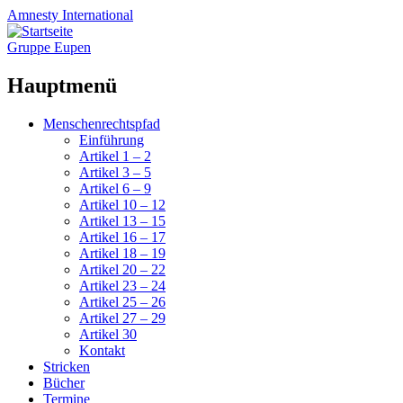
Amnesty
International
Gruppe Eupen
Hauptmenü
Zum
Menschenrechtspfad
Inhalt
Einführung
springen
Artikel 1 – 2
Artikel 3 – 5
Artikel 6 – 9
Artikel 10 – 12
Artikel 13 – 15
Artikel 16 – 17
Artikel 18 – 19
Artikel 20 – 22
Artikel 23 – 24
Artikel 25 – 26
Artikel 27 – 29
Artikel 30
Kontakt
Stricken
Bücher
Termine